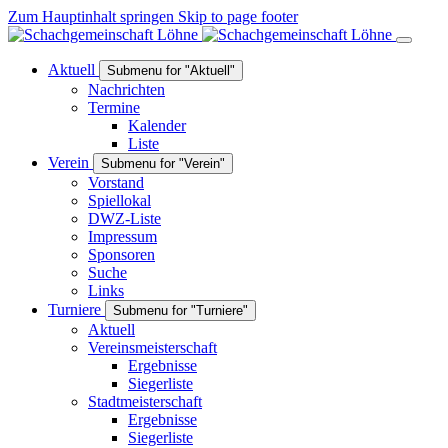
Zum Hauptinhalt springen
Skip to page footer
Aktuell
Submenu for "Aktuell"
Nachrichten
Termine
Kalender
Liste
Verein
Submenu for "Verein"
Vorstand
Spiellokal
DWZ-Liste
Impressum
Sponsoren
Suche
Links
Turniere
Submenu for "Turniere"
Aktuell
Vereinsmeisterschaft
Ergebnisse
Siegerliste
Stadtmeisterschaft
Ergebnisse
Siegerliste