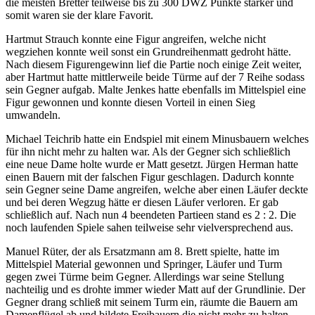
die meisten Bretter teilweise bis zu 300 DWZ Punkte stärker und
somit waren sie der klare Favorit.
Hartmut Strauch konnte eine Figur angreifen, welche nicht
wegziehen konnte weil sonst ein Grundreihenmatt gedroht hätte.
Nach diesem Figurengewinn lief die Partie noch einige Zeit weiter,
aber Hartmut hatte mittlerweile beide Türme auf der 7 Reihe sodass
sein Gegner aufgab. Malte Jenkes hatte ebenfalls im Mittelspiel eine
Figur gewonnen und konnte diesen Vorteil in einen Sieg
umwandeln.
Michael Teichrib hatte ein Endspiel mit einem Minusbauern welches
für ihn nicht mehr zu halten war. Als der Gegner sich schließlich
eine neue Dame holte wurde er Matt gesetzt. Jürgen Herman hatte
einen Bauern mit der falschen Figur geschlagen. Dadurch konnte
sein Gegner seine Dame angreifen, welche aber einen Läufer deckte
und bei deren Wegzug hätte er diesen Läufer verloren. Er gab
schließlich auf. Nach nun 4 beendeten Partieen stand es 2 : 2. Die
noch laufenden Spiele sahen teilweise sehr vielversprechend aus.
Manuel Rüter, der als Ersatzmann am 8. Brett spielte, hatte im
Mittelspiel Material gewonnen und Springer, Läufer und Turm
gegen zwei Türme beim Gegner. Allerdings war seine Stellung
nachteilig und es drohte immer wieder Matt auf der Grundlinie. Der
Gegner drang schließ mit seinem Turm ein, räumte die Bauern am
Damenflügel ab und bildete Freibauern die nicht mehr zu halten