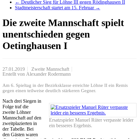
←
Deutlicher Sieg für Löhne III gegen Rödinghausen II
Stadtmeisterschaft startet am 15. Februar
→
Die zweite Mannschaft spielt
unentschieden gegen
Oetinghausen I
27.01.2019
Zweite Mannschaft
Erstellt von
Alexander Rodermann
Am 6. Spieltag in der Bezirksklasse erreichte Löhne II ein Remis
gegen einen teilweise deutlich stärkeren Gegner.
Nach drei Siegen in
Folge traf die
zweite Löhner
Mannschaft auf den
Ersatzspieler Manuel Rüter verpasste leider
zweitplazierten in
ein besseres Ergebnis.
der Tabelle. Bei
den Gästen waren