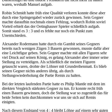
waren, weshalb Manuel aufgab.
Robin Schmidt hatte früh eine Qualität verloren konnte diese aber
durch eine Springergabel wieder zurück gewinnen. Sein Gegner
machte daraufhin nochmals einen Fehlzug, wodurch Robin soviel
Vorteil erhielt das der Oetinghauser Spieler schließlich aufgab.
Somit stand es 3 : 3 und es fehlte nur noch ein Punkt zum
Unentschieden.
Alexander Rodermann hatte durch ein Gambit seines Gegners
bereits nach wenigen Zügen 3 Bauern gewonnen, musste dafür aber
eine Leichtfigur geben. Sein Gegner machte mit allen Figuren sehr
viel Druck auf seinen König, es gelang Alexander aber immer seine
Stellung zu verteidigen. Als schließlich die meisten Figuren
getauscht waren, drohte der Löhner mit Grundreihenmatt. Es blieb
seinen Gegner nichts anderes übrig, als durch
Stellungswiederholung die Partie Remis zu halten.
Bei der letzten laufenden Partie hatte es Philip Mantle mit dem im
direkten Vergleich stärksten Gegner zu tun. Er konnte recht früh
einen Bauern gewinnen, doch die Stellung war so zugestellt das für
beide Seiten kein durchkommen war uns sie sich auf Remis
einigten.
Nach diesem Endstand von 4 : 4 bleibt Löhne auf einem sehr guten