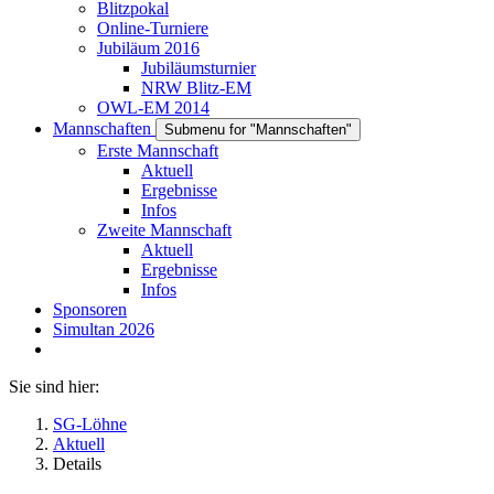
Blitzpokal
Online-Turniere
Jubiläum 2016
Jubiläumsturnier
NRW Blitz-EM
OWL-EM 2014
Mannschaften
Submenu for "Mannschaften"
Erste Mannschaft
Aktuell
Ergebnisse
Infos
Zweite Mannschaft
Aktuell
Ergebnisse
Infos
Sponsoren
Simultan 2026
Sie sind hier:
SG-Löhne
Aktuell
Details