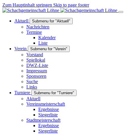
Zum Hauptinhalt springen
Skip to page footer
Aktuell
Submenu for "Aktuell"
Nachrichten
Termine
Kalender
Liste
Verein
Submenu for "Verein"
Vorstand
Spiellokal
DWZ-Liste
Impressum
Sponsoren
Suche
Links
Turniere
Submenu for "Turniere"
Aktuell
Vereinsmeisterschaft
Ergebnisse
Siegerliste
Stadtmeisterschaft
Ergebnisse
Siegerliste