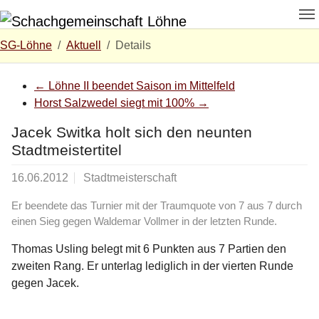
Zum Hauptinhalt springen
Skip to page footer
Sie sind hier:
SG-Löhne
Aktuell
Details
←
Löhne II beendet Saison im Mittelfeld
Horst Salzwedel siegt mit 100%
→
Jacek Switka holt sich den neunten
Stadtmeistertitel
16.06.2012
Stadtmeisterschaft
Er beendete das Turnier mit der Traumquote von 7 aus 7 durch
einen Sieg gegen Waldemar Vollmer in der letzten Runde.
Thomas Usling belegt mit 6 Punkten aus 7 Partien den
zweiten Rang. Er unterlag lediglich in der vierten Runde
gegen Jacek.