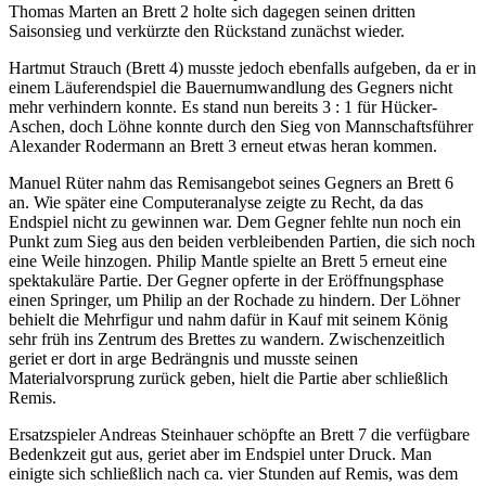
Thomas Marten an Brett 2 holte sich dagegen seinen dritten
Saisonsieg und verkürzte den Rückstand zunächst wieder.
Hartmut Strauch (Brett 4) musste jedoch ebenfalls aufgeben, da er in
einem Läuferendspiel die Bauernumwandlung des Gegners nicht
mehr verhindern konnte. Es stand nun bereits 3 : 1 für Hücker-
Aschen, doch Löhne konnte durch den Sieg von Mannschaftsführer
Alexander Rodermann an Brett 3 erneut etwas heran kommen.
Manuel Rüter nahm das Remisangebot seines Gegners an Brett 6
an. Wie später eine Computeranalyse zeigte zu Recht, da das
Endspiel nicht zu gewinnen war. Dem Gegner fehlte nun noch ein
Punkt zum Sieg aus den beiden verbleibenden Partien, die sich noch
eine Weile hinzogen. Philip Mantle spielte an Brett 5 erneut eine
spektakuläre Partie. Der Gegner opferte in der Eröffnungsphase
einen Springer, um Philip an der Rochade zu hindern. Der Löhner
behielt die Mehrfigur und nahm dafür in Kauf mit seinem König
sehr früh ins Zentrum des Brettes zu wandern. Zwischenzeitlich
geriet er dort in arge Bedrängnis und musste seinen
Materialvorsprung zurück geben, hielt die Partie aber schließlich
Remis.
Ersatzspieler Andreas Steinhauer schöpfte an Brett 7 die verfügbare
Bedenkzeit gut aus, geriet aber im Endspiel unter Druck. Man
einigte sich schließlich nach ca. vier Stunden auf Remis, was dem