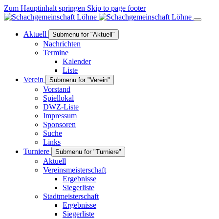
Zum Hauptinhalt springen
Skip to page footer
Aktuell
Submenu for "Aktuell"
Nachrichten
Termine
Kalender
Liste
Verein
Submenu for "Verein"
Vorstand
Spiellokal
DWZ-Liste
Impressum
Sponsoren
Suche
Links
Turniere
Submenu for "Turniere"
Aktuell
Vereinsmeisterschaft
Ergebnisse
Siegerliste
Stadtmeisterschaft
Ergebnisse
Siegerliste