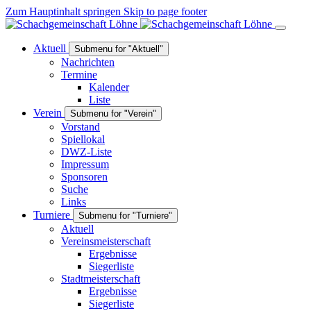
Zum Hauptinhalt springen
Skip to page footer
Aktuell
Submenu for "Aktuell"
Nachrichten
Termine
Kalender
Liste
Verein
Submenu for "Verein"
Vorstand
Spiellokal
DWZ-Liste
Impressum
Sponsoren
Suche
Links
Turniere
Submenu for "Turniere"
Aktuell
Vereinsmeisterschaft
Ergebnisse
Siegerliste
Stadtmeisterschaft
Ergebnisse
Siegerliste