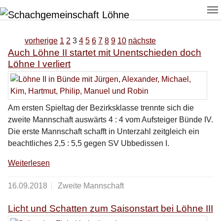
Zum Hauptinhalt springen
Skip to page footer
vorherige
1
2
3
4
5
6
7
8
9
10
nächste
Auch Löhne II startet mit Unentschieden doch
Löhne I verliert
Am ersten Spieltag der Bezirksklasse trennte sich die
zweite Mannschaft auswärts 4 : 4 vom Aufsteiger Bünde IV.
Die erste Mannschaft schafft in Unterzahl zeitgleich ein
beachtliches 2,5 : 5,5 gegen SV Ubbedissen I.
Weiterlesen
16.09.2018
Zweite Mannschaft
Licht und Schatten zum Saisonstart bei Löhne III