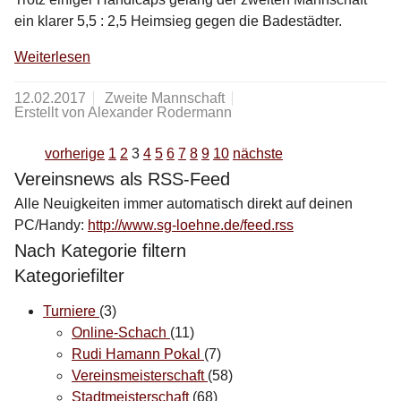
ein klarer 5,5 : 2,5 Heimsieg gegen die Badestädter.
Weiterlesen
12.02.2017
Zweite Mannschaft
Erstellt von Alexander Rodermann
vorherige
1
2
3
4
5
6
7
8
9
10
nächste
Vereinsnews als RSS-Feed
Alle Neuigkeiten immer automatisch direkt auf deinen
PC/Handy:
http://www.sg-loehne.de/feed.rss
Nach Kategorie filtern
Kategoriefilter
Turniere
(3)
Online-Schach
(11)
Rudi Hamann Pokal
(7)
Vereinsmeisterschaft
(58)
Stadtmeisterschaft
(68)