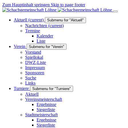
Zum Hauptinhalt springen
Skip to page footer
Aktuell
(current)
Submenu for "Aktuell"
Nachrichten
(current)
Termine
Kalender
Liste
Verein
Submenu for "Verein"
Vorstand
Spiellokal
DWZ-Liste
Impressum
Sponsoren
Suche
Links
Turniere
Submenu for "Turniere"
Aktuell
Vereinsmeisterschaft
Ergebnisse
Siegerliste
Stadtmeisterschaft
Ergebnisse
Siegerliste