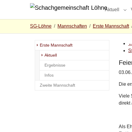
Zum Hauptinhalt springen
Skip to page footer
Aktuell
Sub
Sie sind hier:
SG-Löhne
Mannschaften
Erste Mannschaft
Erste Mannschaft
S
Aktuell
Feie
Ergebnisse
03.06
Infos
Die er
Zweite Mannschaft
Viele 
direkt
Als E