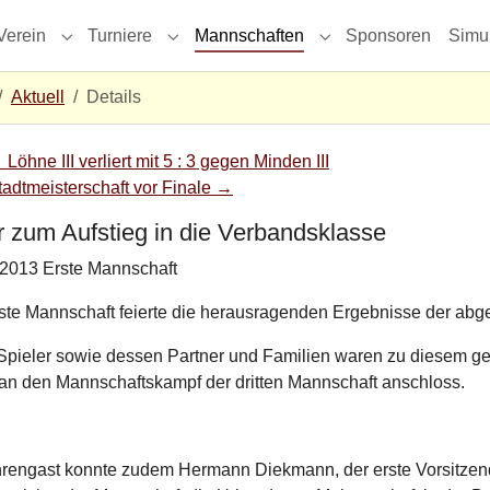
Verein
Turniere
Mannschaften
Sponsoren
Simu
menu for "Aktuell"
Submenu for "Verein"
Submenu for "Turniere"
Submenu for "Mannsc
Aktuell
Details
←
Löhne III verliert mit 5 : 3 gegen Minden III
tadtmeisterschaft vor Finale
→
r zum Aufstieg in die Verbandsklasse
.2013
Erste Mannschaft
ste Mannschaft feierte die herausragenden Ergebnisse der abgel
Spieler sowie dessen Partner und Familien waren zu diesem ge
 an den Mannschaftskampf der dritten Mannschaft anschloss.
hrengast konnte zudem Hermann Diekmann, der erste Vorsitzen