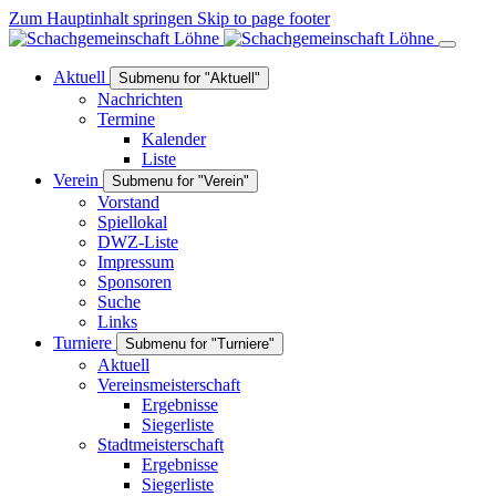
Zum Hauptinhalt springen
Skip to page footer
Aktuell
Submenu for "Aktuell"
Nachrichten
Termine
Kalender
Liste
Verein
Submenu for "Verein"
Vorstand
Spiellokal
DWZ-Liste
Impressum
Sponsoren
Suche
Links
Turniere
Submenu for "Turniere"
Aktuell
Vereinsmeisterschaft
Ergebnisse
Siegerliste
Stadtmeisterschaft
Ergebnisse
Siegerliste