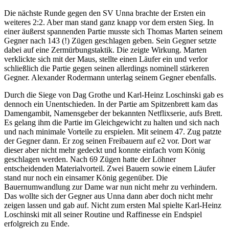
Die nächste Runde gegen den SV Unna brachte der Ersten ein
weiteres 2:2. Aber man stand ganz knapp vor dem ersten Sieg. In
einer äußerst spannenden Partie musste sich Thomas Marten seinem
Gegner nach 143 (!) Zügen geschlagen geben. Sein Gegner setzte
dabei auf eine Zermürbungstaktik. Die zeigte Wirkung. Marten
verklickte sich mit der Maus, stellte einen Läufer ein und verlor
schließlich die Partie gegen seinen allerdings nominell stärkeren
Gegner. Alexander Rodermann unterlag seinem Gegner ebenfalls.
Durch die Siege von Dag Grothe und Karl-Heinz Loschinski gab es
dennoch ein Unentschieden. In der Partie am Spitzenbrett kam das
Damengambit, Namensgeber der bekannten Netflixserie, aufs Brett.
Es gelang ihm die Partie im Gleichgewicht zu halten und sich nach
und nach minimale Vorteile zu erspielen. Mit seinem 47. Zug patzte
der Gegner dann. Er zog seinen Freibauern auf e2 vor. Dort war
dieser aber nicht mehr gedeckt und konnte einfach vom König
geschlagen werden. Nach 69 Zügen hatte der Löhner
entscheidenden Materialvorteil. Zwei Bauern sowie einem Läufer
stand nur noch ein einsamer König gegenüber. Die
Bauernumwandlung zur Dame war nun nicht mehr zu verhindern.
Das wollte sich der Gegner aus Unna dann aber doch nicht mehr
zeigen lassen und gab auf. Nicht zum ersten Mal spielte Karl-Heinz
Loschinski mit all seiner Routine und Raffinesse ein Endspiel
erfolgreich zu Ende.