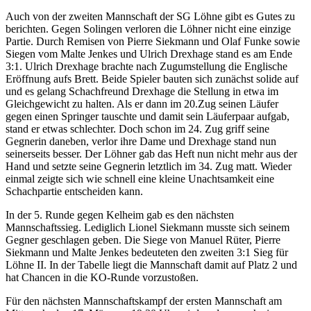
Auch von der zweiten Mannschaft der SG Löhne gibt es Gutes zu
berichten. Gegen Solingen verloren die Löhner nicht eine einzige
Partie. Durch Remisen von Pierre Siekmann und Olaf Funke sowie
Siegen vom Malte Jenkes und Ulrich Drexhage stand es am Ende
3:1. Ulrich Drexhage brachte nach Zugumstellung die Englische
Eröffnung aufs Brett. Beide Spieler bauten sich zunächst solide auf
und es gelang Schachfreund Drexhage die Stellung in etwa im
Gleichgewicht zu halten. Als er dann im 20.Zug seinen Läufer
gegen einen Springer tauschte und damit sein Läuferpaar aufgab,
stand er etwas schlechter. Doch schon im 24. Zug griff seine
Gegnerin daneben, verlor ihre Dame und Drexhage stand nun
seinerseits besser. Der Löhner gab das Heft nun nicht mehr aus der
Hand und setzte seine Gegnerin letztlich im 34. Zug matt. Wieder
einmal zeigte sich wie schnell eine kleine Unachtsamkeit eine
Schachpartie entscheiden kann.
In der 5. Runde gegen Kelheim gab es den nächsten
Mannschaftssieg. Lediglich Lionel Siekmann musste sich seinem
Gegner geschlagen geben. Die Siege von Manuel Rüter, Pierre
Siekmann und Malte Jenkes bedeuteten den zweiten 3:1 Sieg für
Löhne II. In der Tabelle liegt die Mannschaft damit auf Platz 2 und
hat Chancen in die KO-Runde vorzustoßen.
Für den nächsten Mannschaftskampf der ersten Mannschaft am