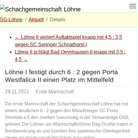
Zum Hauptinhalt springen
Skip to page footer
Sie sind hier:
SG-Löhne
Aktuell
Details
←
Löhne II verliert Auftaktspiel knapp mit 4,5 : 3,5
gegen SC Springer Schnathorst I
Löhne II schlägt Bad Oeynhausen II knapp mit 3,5 :
4,5
→
Löhne I festigt durch 6 : 2 gegen Porta
Westfalica II einen Platz im Mittelfeld
29.11.2022
Erste Mannschaft
Die erste Mannschaft der Schachgemeinschaft Löhne hat mit
einem deutlichen 6 : 2 gegen den Mitaufsteiger SC Porta
Westfalica II den zweiten Saisonsieg in der Verbandsliga OWL
gefeiert. Die Löhner um Mannschaftsführer Dag Grothe traten in
Bestbesetzung an und konnten ihre spielerische Überlegenheit
gegen ersatzgeschwächte Gäste ausspielen.