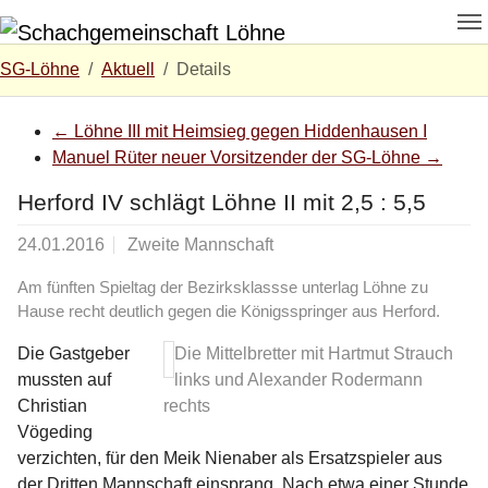
Zum Hauptinhalt springen
Skip to page footer
Sie sind hier:
SG-Löhne
Aktuell
Details
←
Löhne III mit Heimsieg gegen Hiddenhausen I
Manuel Rüter neuer Vorsitzender der SG-Löhne
→
Herford IV schlägt Löhne II mit 2,5 : 5,5
24.01.2016
Zweite Mannschaft
Am fünften Spieltag der Bezirksklassse unterlag Löhne zu
Hause recht deutlich gegen die Königsspringer aus Herford.
Die Gastgeber
Die Mittelbretter mit Hartmut Strauch
mussten auf
links und Alexander Rodermann
Christian
rechts
Vögeding
verzichten, für den Meik Nienaber als Ersatzspieler aus
der Dritten Mannschaft einsprang. Nach etwa einer Stunde