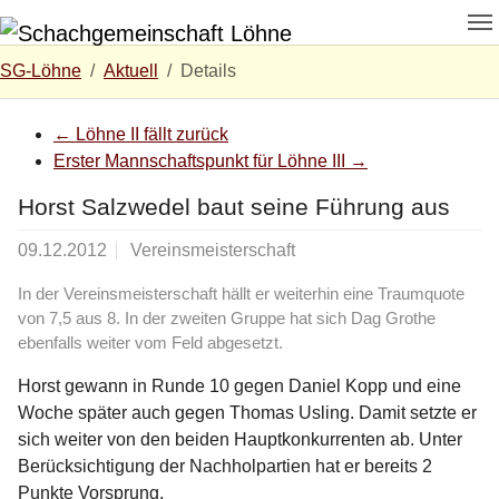
Zum Hauptinhalt springen
Skip to page footer
Sie sind hier:
SG-Löhne
Aktuell
Details
←
Löhne II fällt zurück
Erster Mannschaftspunkt für Löhne III
→
Horst Salzwedel baut seine Führung aus
09.12.2012
Vereinsmeisterschaft
In der Vereinsmeisterschaft hällt er weiterhin eine Traumquote
von 7,5 aus 8. In der zweiten Gruppe hat sich Dag Grothe
ebenfalls weiter vom Feld abgesetzt.
Horst gewann in Runde 10 gegen Daniel Kopp und eine
Woche später auch gegen Thomas Usling. Damit setzte er
sich weiter von den beiden Hauptkonkurrenten ab. Unter
Berücksichtigung der Nachholpartien hat er bereits 2
Punkte Vorsprung.