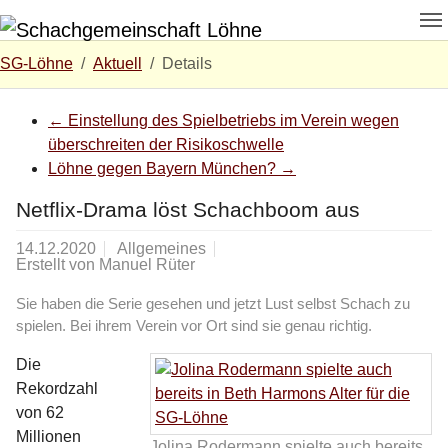
Zum Hauptinhalt springen
Skip to page footer
Sie sind hier:
SG-Löhne
Aktuell
Details
←
Einstellung des Spielbetriebs im Verein wegen
überschreiten der Risikoschwelle
Löhne gegen Bayern München?
→
Netflix-Drama löst Schachboom aus
14.12.2020
Allgemeines
Erstellt von
Manuel Rüter
Sie haben die Serie gesehen und jetzt Lust selbst Schach zu
spielen. Bei ihrem Verein vor Ort sind sie genau richtig.
Die
Rekordzahl
von 62
Millionen
Jolina Rodermann spielte auch bereits