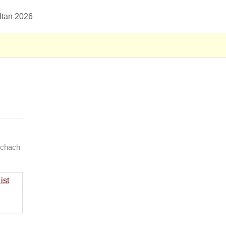
ltan 2026
haften"
Schach