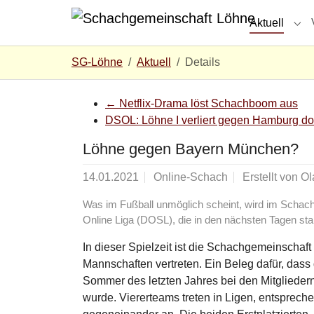
Zum Hauptinhalt springen
Skip to page footer
Aktuell
Sub
Sie sind hier:
SG-Löhne
Aktuell
Details
←
Netflix-Drama löst Schachboom aus
DSOL: Löhne I verliert gegen Hamburg do
Löhne gegen Bayern München?
14.01.2021
Online-Schach
Erstellt von
Ol
Was im Fußball unmöglich scheint, wird im Schach
Online Liga (DOSL), die in den nächsten Tagen star
In dieser Spielzeit ist die Schachgemeinschaf
Mannschaften vertreten. Ein Beleg dafür, dass 
Sommer des letzten Jahres bei den Mitglied
wurde. Viererteams treten in Ligen, entsprech