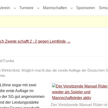
Verein
Turniere
Mannschaften
Sponsoren
Simu
menu for "Aktuell"
Submenu for "Verein"
Submenu for "Turniere"
Submenu for "Mannsc
ch Zweite schafft 2 : 2 gegen Lemförde
→
af Funke
 Wirklichkeit. Möglich macht das die zweite Auflage der Deutschen 
tet.
t Löhne sogar mit zwei
die erste Auflage im
ern der SG gut angenommen
end der Leistungsstärke
Der Vorsitzende Manuel Rüter ist