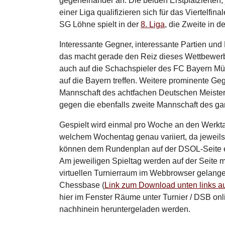
gegeneinander an. Die beiden Erstplatzierten,
einer Liga qualifizieren sich für das Viertelfina
SG Löhne spielt in der
8. Liga
, die Zweite in d
Interessante Gegner, interessante Partien u
das macht gerade den Reiz dieses Wettbewerbs
auch auf die Schachspieler des FC Bayern Mün
auf die Bayern treffen. Weitere prominente G
Mannschaft des achtfachen Deutschen Meister
gegen die ebenfalls zweite Mannschaft des ga
Gespielt wird einmal pro Woche an den Werkt
welchem Wochentag genau variiert, da jeweil
können dem Rundenplan auf der DSOL-Seite en
Am jeweiligen Spieltag werden auf der Seite 
virtuellen Turnierraum im Webbrowser gelange
Chessbase (
Link zum Download unten links au
hier im Fenster Räume unter Turnier / DSB onl
nachhinein heruntergeladen werden.