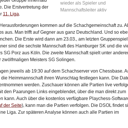
 jeder Gruppe innerhalb
wieder als Spieler und
le. Die Erstvertretung der
Mannschaftsleiter aktiv
er
11. Liga
.
nd Herausforderungen kommen auf die Schachgemeinschaft zu. A
 aus. Man trifft auf Gegner aus ganz Deutschland. Und so eb
chen. Die Erste wird dann am 23.03., am letzten Gruppenspiel
egner sind die sechste Mannschaft des Hamburger SK und die vie
s SG Porz aus Köln. Die zweite Mannschaft spielt unter ander
r zwölfmaligen Meisters SG Solingen.
agen jeweils ab 19:30 auf dem Schachserver von Chessbase. A
s die Heimmannschaft ihren Wunschtag festlegen kann. Die Dat
tnommen werden. Zuschauer können alle Partien live verfolg
mit den Paarungen Links eingeblendet, über die man direkt zum
n kann. Auch über die kostenlos verfügbare Playchess-Softwar
f der Seite
), kann man die Partien verfolgen. Die DSOL findet s
ine Liga. Zur späteren Analyse können auch alle Partien im