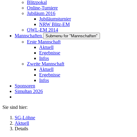
Blitzpokal
Online-Turniere
Jubiläum 2016
Jubiläumsturnier
NRW Blitz-EM
OWL-EM 2014
Mannschaften
Submenu for "Mannschaften"
Erste Mannschaft
Aktuell
Ergebnisse
Infos
Zweite Mannschaft
Aktuell
Ergebnisse
Infos
Sponsoren
Simultan 2026
Sie sind hier:
SG-Löhne
Aktuell
Details