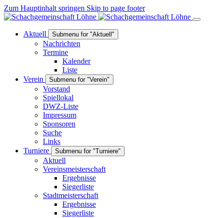
Zum Hauptinhalt springen
Skip to page footer
Aktuell
Submenu for "Aktuell"
Nachrichten
Termine
Kalender
Liste
Verein
Submenu for "Verein"
Vorstand
Spiellokal
DWZ-Liste
Impressum
Sponsoren
Suche
Links
Turniere
Submenu for "Turniere"
Aktuell
Vereinsmeisterschaft
Ergebnisse
Siegerliste
Stadtmeisterschaft
Ergebnisse
Siegerliste