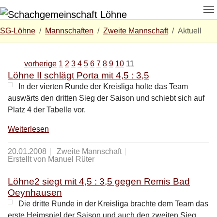
Zum Hauptinhalt springen
Skip to page footer
Sie sind hier:
SG-Löhne
Mannschaften
Zweite Mannschaft
Aktuell
vorherige
1
2
3
4
5
6
7
8
9
10
11
Löhne II schlägt Porta mit 4,5 : 3,5
In der vierten Runde der Kreisliga holte das Team
auswärts den dritten Sieg der Saison und schiebt sich auf
Platz 4 der Tabelle vor.
Weiterlesen
20.01.2008
Zweite Mannschaft
Erstellt von Manuel Rüter
Löhne2 siegt mit 4,5 : 3,5 gegen Remis Bad
Oeynhausen
Die dritte Runde in der Kreisliga brachte dem Team das
erste Heimspiel der Saison und auch den zweiten Sieg.