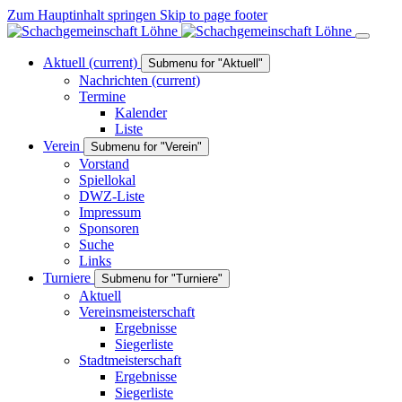
Zum Hauptinhalt springen
Skip to page footer
Aktuell
(current)
Submenu for "Aktuell"
Nachrichten
(current)
Termine
Kalender
Liste
Verein
Submenu for "Verein"
Vorstand
Spiellokal
DWZ-Liste
Impressum
Sponsoren
Suche
Links
Turniere
Submenu for "Turniere"
Aktuell
Vereinsmeisterschaft
Ergebnisse
Siegerliste
Stadtmeisterschaft
Ergebnisse
Siegerliste