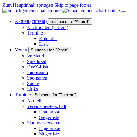
Zum Hauptinhalt springen
Skip to page footer
Aktuell
(current)
Submenu for "Aktuell"
Nachrichten
(current)
Termine
Kalender
Liste
Verein
Submenu for "Verein"
Vorstand
Spiellokal
DWZ-Liste
Impressum
Sponsoren
Suche
Links
Turniere
Submenu for "Turniere"
Aktuell
Vereinsmeisterschaft
Ergebnisse
Siegerliste
Stadtmeisterschaft
Ergebnisse
Siegerliste