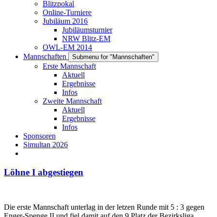
Blitzpokal
Online-Turniere
Jubiläum 2016
Jubiläumsturnier
NRW Blitz-EM
OWL-EM 2014
Mannschaften
Submenu for "Mannschaften"
Erste Mannschaft
Aktuell
Ergebnisse
Infos
Zweite Mannschaft
Aktuell
Ergebnisse
Infos
Sponsoren
Simultan 2026
Löhne I abgestiegen
Die erste Mannschaft unterlag in der letzen Runde mit 5 : 3 gegen
Enger-Spenge II und fiel damit auf den 9 Platz der Bezirksliga