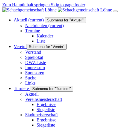
Zum Hauptinhalt springen
Skip to page footer
Aktuell
(current)
Submenu for "Aktuell"
Nachrichten
(current)
Termine
Kalender
Liste
Verein
Submenu for "Verein"
Vorstand
Spiellokal
DWZ-Liste
Impressum
Sponsoren
Suche
Links
Turniere
Submenu for "Turniere"
Aktuell
Vereinsmeisterschaft
Ergebnisse
Siegerliste
Stadtmeisterschaft
Ergebnisse
Siegerliste