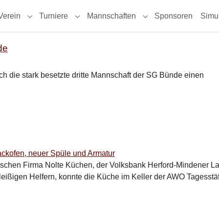
nt)
Verein
Turniere
Mannschaften
Sponsoren
Simu
menu for "Aktuell"
Submenu for "Verein"
Submenu for "Turniere"
Submenu for "Mannsc
de
ich die stark besetzte dritte Mannschaft der SG Bünde einen
ischen Firma Nolte Küchen, der Volksbank Herford-Mindener L
ißigen Helfern, konnte die Küche im Keller der AWO Tagesstä