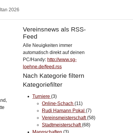
ltan 2026
haften"
Vereinsnews als RSS-
Feed
Alle Neuigkeiten immer
automatisch direkt auf deinen
PC/Handy:
http://www.sg-
loehne.de/feed.rss
Nach Kategorie filtern
Kategoriefilter
Turniere
(3)
and,
Online-Schach
(11)
tte
Rudi Hamann Pokal
(7)
Vereinsmeisterschaft
(58)
Stadtmeisterschaft
(68)
Mannschaften
(3)