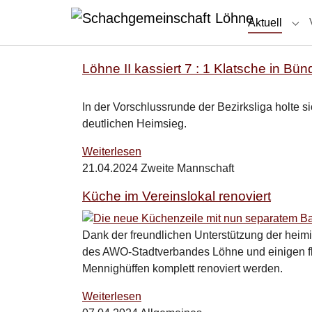
Zum Hauptinhalt springen
Skip to page footer
(curre
Aktuell
Sub
Löhne II kassiert 7 : 1 Klatsche in Bün
In der Vorschlussrunde der Bezirksliga holte s
deutlichen Heimsieg.
Weiterlesen
21.04.2024
Zweite Mannschaft
Küche im Vereinslokal renoviert
Dank der freundlichen Unterstützung der heim
des AWO-Stadtverbandes Löhne und einigen fle
Mennighüffen komplett renoviert werden.
Weiterlesen